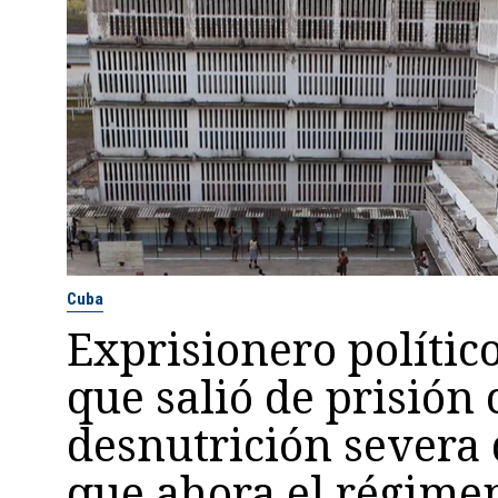
Cuba
Exprisionero polític
que salió de prisión
desnutrición severa
que ahora el régime