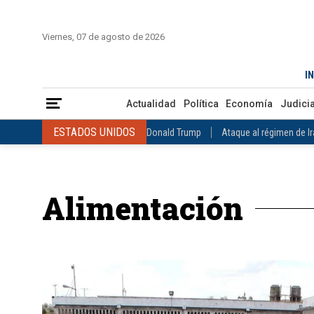
INICIO
COLOMBIA
VENEZUELA
MÉXICO
EST
Viernes, 07 de agosto de 2026
Actualidad
Política
Economía
Judicial
Deportes
Nuest
IN
ESTADOS UNIDOS
Donald Trump
Ataque al régimen de Irán
Actualidad
Política
Economía
Judicia
INTERNACIONAL
Raúl Castro
José Luis Rodríguez Zapatero
ESTADOS UNIDOS
Donald Trump
Ataque al régimen de I
COLOMBIA
Elecciones Presidenciales en Colombia
Gustavo Petr
INTERNACIONAL
Raúl Castro
José Luis Rodríguez Zapat
VENEZUELA
Juicio contra Maduro
Terremoto en Venezuela
COLOMBIA
Elecciones Presidenciales en Colombia
Gusta
MÉXICO
Claudia Sheinbaum
Mundial 2026
Narcotráfico
C
Alimentación
VENEZUELA
Juicio contra Maduro
Terremoto en Venezue
MÉXICO
Claudia Sheinbaum
Mundial 2026
Narcotráfi