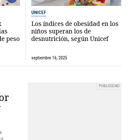
UNICEF
k
Los índices de obesidad en los
ías
niños superan los de
de peso
desnutrición, según Unicef
septiembre 16, 2025
or
y
a
es.