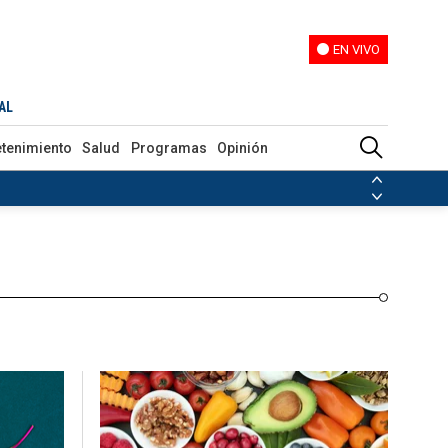
EN VIVO
EN VIVO
Programas
Opinión
AL
etenimiento
Salud
Programas
Opinión
ias de las FARC
ezuela
Nicolás Maduro
Disidencias de las FARC
 en Venezuela
Nicolás Maduro