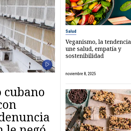
Salud
Veganismo, la tendenci
une salud, empatía y
sostenibilidad
noviembre 8, 2025
o cubano
 con
 denuncia
n le negó