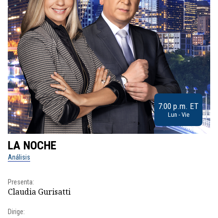
7:00 p.m. ET
Lun - Vie
LA NOCHE
L
Análisis
No
Presenta:
Pr
Claudia Gurisatti
Id
Dirige: