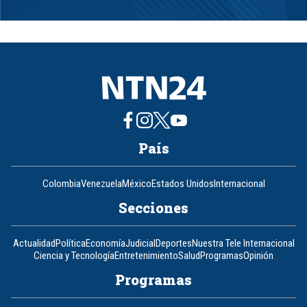
Item
1
of
8
País
Colombia
Venezuela
México
Estados Unidos
Internacional
Secciones
Actualidad
Política
Economía
Judicial
Deportes
Nuestra Tele Internacional
Ciencia y Tecnología
Entretenimiento
Salud
Programas
Opinión
Programas