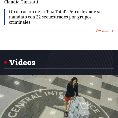
Dir
Claudia Gurisatti
Id
Otro fracaso de la 'Paz Total': Petro despide su
mandato con 22 secuestrados por grupos
criminales
Ver más
Item
1
of
5
Videos