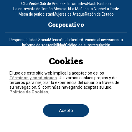
Clic Verde
Club de Prensa
El Informativo
Flash Fashion
La entrevista de Tomás Mosciatti
La Mañana
La Noche
La Tarde
Mesa de periodistas
Mujeres de Ataque
Razón de Estado
Corporativo
Responsabilidad Social
Atención al cliente
Atención al inversionista
Informe de sostenibilidad
Código de autorregulación
Ventas Internacionales
Línea Ética
Prensa RCN
OBA
Cookies
Visite también
El uso de este sitio web implica la aceptación de los
Canal RCN
Noticias RCN
RCN Radio
La República
RCN Comerciales
Términos y condiciones
. Utilizamos cookies propias y de
Nuestra Tele Internacional
Novelas
Fides
TDT
terceros para mejorar la experiencia del usuario a través de
Un producto de RCN Televisión
RCN Total
su navegación. Si continúas navegando aceptas su uso.
Política de Cookies
.
Contáctenos
Acepto
Teléfono
+57 (601) 426 92 92
Política de datos personales
Política de cookies