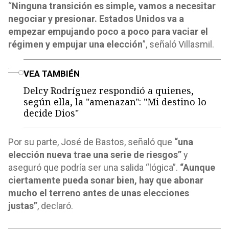
“
Ninguna transición es simple, vamos a necesitar
negociar y presionar. Estados Unidos va a
empezar empujando poco a poco para vaciar el
régimen y empujar una elección
”, señaló Villasmil.
o
VEA TAMBIÉN
Delcy Rodríguez respondió a quienes,
según ella, la "amenazan": "Mi destino lo
decide Dios"
Por su parte, José de Bastos, señaló que
“una
elección nueva trae una serie de riesgos”
y
aseguró que podría ser una salida “lógica”.
“Aunque
ciertamente pueda sonar bien, hay que abonar
mucho el terreno antes de unas elecciones
justas”
, declaró.