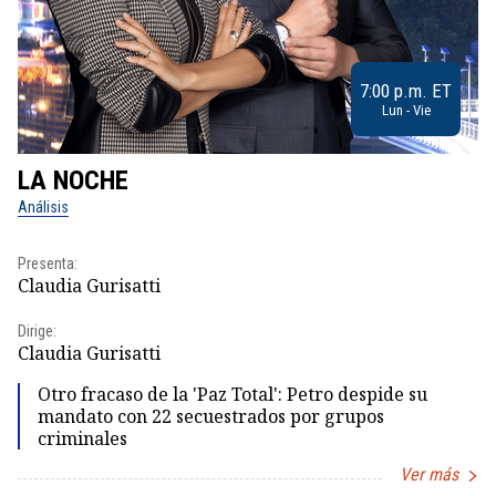
7:00 p.m. ET
Lun - Vie
LA NOCHE
L
Análisis
No
Presenta:
Pr
Claudia Gurisatti
Id
Dirige:
Dir
Claudia Gurisatti
Id
Otro fracaso de la 'Paz Total': Petro despide su
mandato con 22 secuestrados por grupos
criminales
Ver más
Item