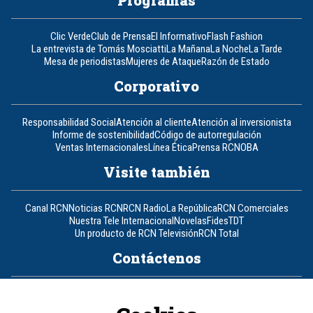
Clic Verde
Club de Prensa
El Informativo
Flash Fashion
La entrevista de Tomás Mosciatti
La Mañana
La Noche
La Tarde
Mesa de periodistas
Mujeres de Ataque
Razón de Estado
Corporativo
Responsabilidad Social
Atención al cliente
Atención al inversionista
Informe de sostenibilidad
Código de autorregulación
Ventas Internacionales
Línea Ética
Prensa RCN
OBA
Visite también
Canal RCN
Noticias RCN
RCN Radio
La República
RCN Comerciales
Nuestra Tele Internacional
Novelas
Fides
TDT
Un producto de RCN Televisión
RCN Total
Contáctenos
Teléfono
+57 (601) 426 92 92