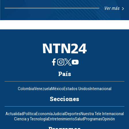
Ver más
Item
1
of
8
País
Colombia
Venezuela
México
Estados Unidos
Internacional
Secciones
Actualidad
Política
Economía
Judicial
Deportes
Nuestra Tele Internacional
Ciencia y Tecnología
Entretenimiento
Salud
Programas
Opinión
Programas