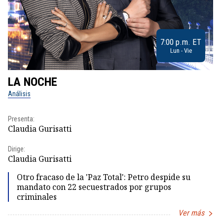
7:00 p.m. ET
Lun - Vie
LA NOCHE
L
Análisis
No
Presenta:
Pr
Claudia Gurisatti
Id
Dirige:
Dir
Claudia Gurisatti
Id
Otro fracaso de la 'Paz Total': Petro despide su
mandato con 22 secuestrados por grupos
criminales
Ver más