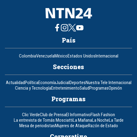
País
Colombia
Venezuela
México
Estados Unidos
Internacional
Secciones
Actualidad
Política
Economía
Judicial
Deportes
Nuestra Tele Internacional
Ciencia y Tecnología
Entretenimiento
Salud
Programas
Opinión
Programas
Clic Verde
Club de Prensa
El Informativo
Flash Fashion
La entrevista de Tomás Mosciatti
La Mañana
La Noche
La Tarde
Mesa de periodistas
Mujeres de Ataque
Razón de Estado
Corporativo