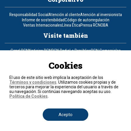
Responsabilidad Social
Atención al cliente
Atención al inversionista
Informe de sostenibilidad
Código de autorregulación
Ventas Internacionales
Línea Ética
Prensa RCN
OBA
Visite también
Canal RCN
Noticias RCN
RCN Radio
La República
RCN Comerciales
Nuestra Tele Internacional
Novelas
Fides
TDT
Un producto de RCN Televisión
RCN Total
Cookies
Contáctenos
El uso de este sitio web implica la aceptación de los
Términos y condiciones
. Utilizamos cookies propias y de
Teléfono
+57 (601) 426 92 92
terceros para mejorar la experiencia del usuario a través de
su navegación. Si continúas navegando aceptas su uso.
Política de Cookies
.
Política de datos personales
Política de cookies
Términos y condiciones
Acepto
© 2026, RCN Medios.
Todos los derechos reservados.