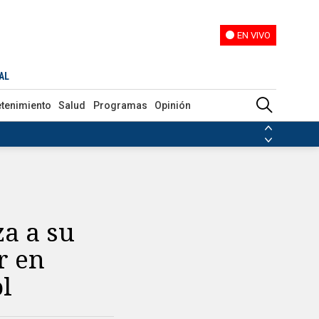
EN VIVO
EN VIVO
Liverpool
AL
etenimiento
Salud
Programas
Opinión
ias de las FARC
ezuela
Nicolás Maduro
Disidencias de las FARC
 en Venezuela
Nicolás Maduro
za a su
r en
ol