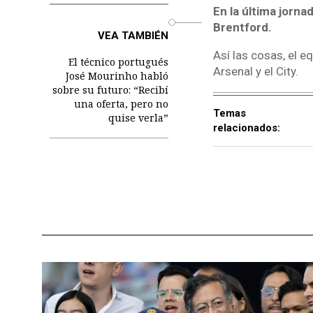
En la última jornad
o
Brentford.
VEA TAMBIÉN
Así las cosas, el e
El técnico portugués
Arsenal y el City.
José Mourinho habló
sobre su futuro: “Recibí
una oferta, pero no
Temas
quise verla”
relacionados: