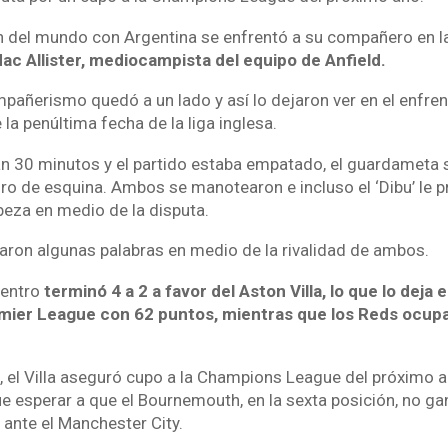
 del mundo con Argentina se enfrentó a su compañero en l
ac Allister, mediocampista del equipo de Anfield.
mpañerismo quedó a un lado y así lo dejaron ver en el enfre
a penúltima fecha de la liga inglesa.
n 30 minutos y el partido estaba empatado, el guardameta s
ro de esquina. Ambos se manotearon e incluso el ‘Dibu’ le p
eza en medio de la disputa.
iaron algunas palabras en medio de la rivalidad de ambos.
uentro
terminó 4 a 2 a favor del Aston Villa, lo que lo deja 
emier League con 62 puntos, mientras que los Reds ocupa
, el Villa aseguró cupo a la Champions League del próximo a
e esperar a que el Bournemouth, en la sexta posición, no ga
 ante el Manchester City.