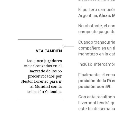
El portero campeón
Argentina,
Alexis M
No obstante, el co
campo de juego de l
Cuando transcurría
o
compañero en un ti
VEA TAMBIÉN
manotazo en la cab
Los cinco jugadores
Incluso, intercamb
mejor cotizados en el
mercado de los 55
Finalmente, el enc
preconvocados por
posición de la Pr
Néstor Lorenzo para ir
posición con 59.
al Mundial con la
selección Colombia
Con este resultado
Liverpool tendrá qu
este fin de semana