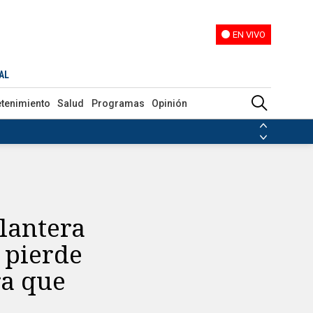
EN VIVO
EN VIVO
s la fecha tentativa para que entren en servicio
AL
etenimiento
Salud
Programas
Opinión
ias de las FARC
ezuela
Nicolás Maduro
Disidencias de las FARC
 en Venezuela
Nicolás Maduro
lantera
 pierde
ra que