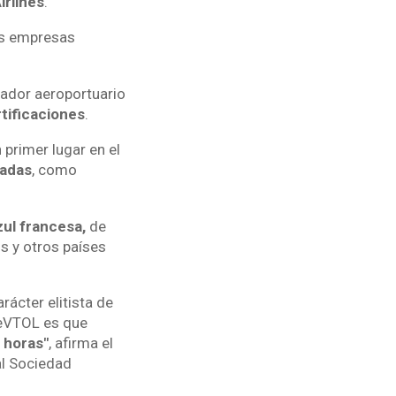
irlines
.
as empresas
rador aeroportuario
tificaciones
.
 primer lugar en el
radas
, como
zul francesa,
de
s y otros países
ácter elitista de
 eVTOL es que
 horas"
, afirma el
al Sociedad