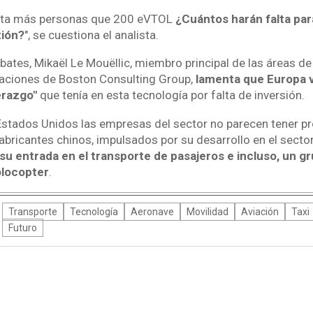
rta más personas que 200 eVTOL
¿Cuántos harán falta pa
tión?
", se cuestiona el analista.
ates, Mikaël Le Mouëllic, miembro principal de las áreas de
raciones de Boston Consulting Group,
lamenta que Europa 
erazgo"
que tenía en esta tecnología por falta de inversión.
Estados Unidos las empresas del sector no parecen tener p
fabricantes chinos, impulsados por su desarrollo en el secto
su entrada en el transporte de pasajeros e incluso, un gr
locopter
.
Transporte
Tecnología
Aeronave
Movilidad
Aviación
Taxi
Futuro