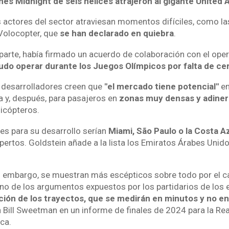
es Midnight de seis hélices atrajeron al gigante United A
actores del sector atraviesan momentos difíciles, como l
Volocopter, que
se han declarado en quiebra
.
 parte, había firmado un acuerdo de colaboración con el ope
udo operar durante los Juegos Olímpicos por falta de cer
s desarrolladores creen que
"el mercado tiene potencial"
en
a y, después, para pasajeros en
zonas muy densas y adine
licópteros.
es para su desarrollo serían
Miami, São Paulo o la Costa A
pertos. Goldstein añade a la lista los Emiratos Árabes Unido
in embargo, se muestran más escépticos sobre todo por el car
no de los argumentos expuestos por los partidarios de los
ación de los trayectos, que se medirán en minutos y no en
n Bill Sweetman en un informe de finales de 2024 para la Re
ca.