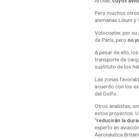
Archer,
cuyos avion
Pero muchos otros 
alemanas Lilium y 
Volocopter, por su
de París, pero
no p
A pesar de ello, lo
transporte de carg
sustituto de los he
Las zonas favorabl
acuerdo con los ex
del Golfo.
Otros analistas, s
estos proyectos. U
"reducirán la dur
experto en aviació
Aeronáutica Británi