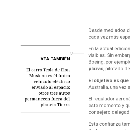
Desde mediados de 
cada vez más espa
En la actual edició
o
visibles. Sin embar
VEA TAMBIÉN
Boeing, por ejempl
plazas
, pilotado de
El carro Tesla de Elon
Musk no es él único
El objetivo es que
vehículo eléctrico
Australia, una vez
enviado al espacio:
otros tres autos
El regulador aeron
permanecen fuera del
planeta Tierra
este momento y q
consejero delegado
Esta confianza ta