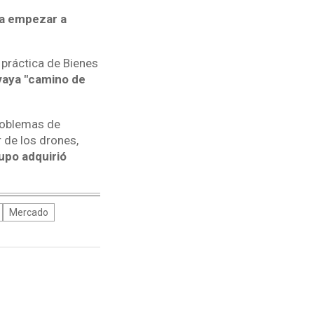
ra empezar a
 práctica de Bienes
vaya "camino de
roblemas de
r de los drones,
upo adquirió
Mercado