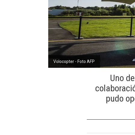
Volocopter - Foto AFP
Uno de
colaboració
pudo ope