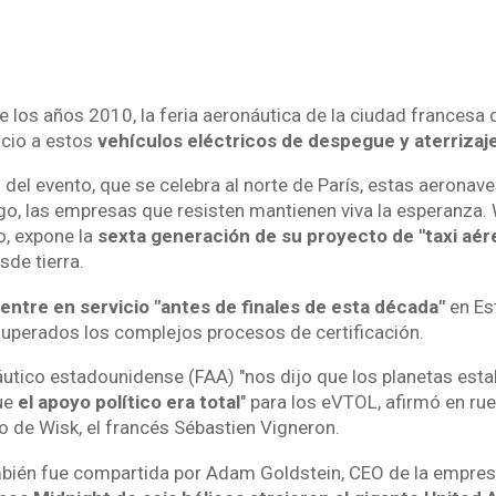
los años 2010, la feria aeronáutica de la ciudad francesa 
cio a estos
vehículos eléctricos de despegue y aterrizaje
n del evento, que se celebra al norte de París, estas aerona
go, las empresas que resisten mantienen viva la esperanza. Wi
o, expone la
sexta generación de su proyecto de "taxi aér
sde tierra.
 entre en servicio "antes de finales de esta década"
en Es
 superados los complejos procesos de certificación.
áutico estadounidense (FAA) "nos dijo que los planetas est
ue
el apoyo político era total
" para los eVTOL, afirmó en ru
 de Wisk, el francés Sébastien Vigneron.
mbién fue compartida por Adam Goldstein, CEO de la empre