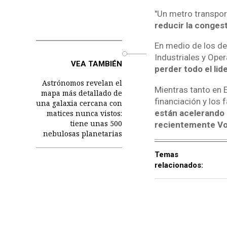
"Un metro transpo
reducir la conges
En medio de los deb
o
Industriales y Ope
VEA TAMBIÉN
perder todo el lid
Astrónomos revelan el
Mientras tanto en 
mapa más detallado de
financiación y los 
una galaxia cercana con
están acelerando 
matices nunca vistos:
tiene unas 500
recientemente Vo
nebulosas planetarias
Temas
relacionados: