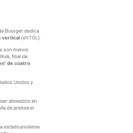
de Bourget dedica
 vertical
(eVTOL).
ves son menos
sk, filial de
eo" de cuatro
tados Unidos y
aban alineados en
eda de prensa el
sa estadounidense