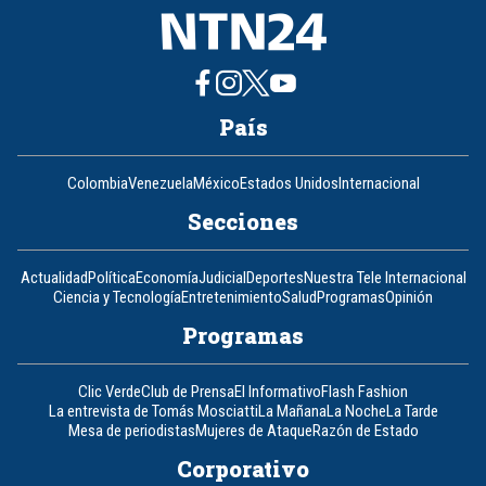
País
Colombia
Venezuela
México
Estados Unidos
Internacional
Secciones
Actualidad
Política
Economía
Judicial
Deportes
Nuestra Tele Internacional
Ciencia y Tecnología
Entretenimiento
Salud
Programas
Opinión
Programas
Clic Verde
Club de Prensa
El Informativo
Flash Fashion
La entrevista de Tomás Mosciatti
La Mañana
La Noche
La Tarde
Mesa de periodistas
Mujeres de Ataque
Razón de Estado
Corporativo