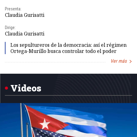
Presenta:
Pr
Claudia Gurisatti
Id
Dirige:
Dir
Claudia Gurisatti
Id
Los sepultureros de la democracia: así el régimen
Ortega-Murillo busca controlar todo el poder
Ver más
Item
1
of
5
Videos