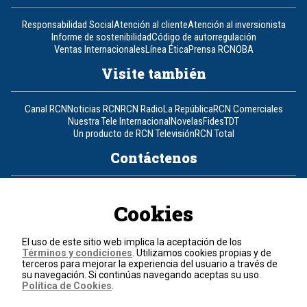
Responsabilidad Social
Atención al cliente
Atención al inversionista
Informe de sostenibilidad
Código de autorregulación
Ventas Internacionales
Línea Ética
Prensa RCN
OBA
Visite también
Canal RCN
Noticias RCN
RCN Radio
La República
RCN Comerciales
Nuestra Tele Internacional
Novelas
Fides
TDT
Un producto de RCN Televisión
RCN Total
Contáctenos
Teléfono
+57 (601) 426 92 92
Cookies
Política de datos personales
Política de cookies
El uso de este sitio web implica la aceptación de los
Términos y condiciones
Términos y condiciones
. Utilizamos cookies propias y de
terceros para mejorar la experiencia del usuario a través de
su navegación. Si continúas navegando aceptas su uso.
© 2026, RCN Medios.
Política de Cookies
.
Todos los derechos reservados.
Organización Ardila Lülle - www.oal.com.co