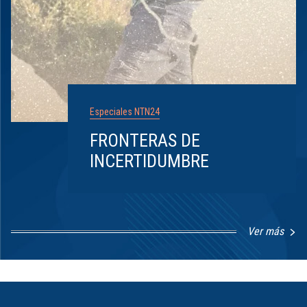
Especiales NTN24
FRONTERAS DE
INCERTIDUMBRE
Ver más
Item
1
of
8