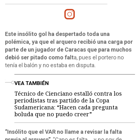
Este insólito gol ha despertado toda una
polémica, ya que el arquero recibió una carga por
parte de un jugador de Caracas que para muchos
debió ser pitado como falt
a, pues el portero no
tenía el balón y no estaba en disputa.
o
VEA TAMBIÉN
Técnico de Cienciano estalló contra los
periodistas tras partido de la Copa
Sudamericana: “Hacen cada pregunta
boluda que no puedo creer”
“Insólito que el VAR no llame a revisar la falta
previa al arquero”
, “Capo es falta ... y no soy de