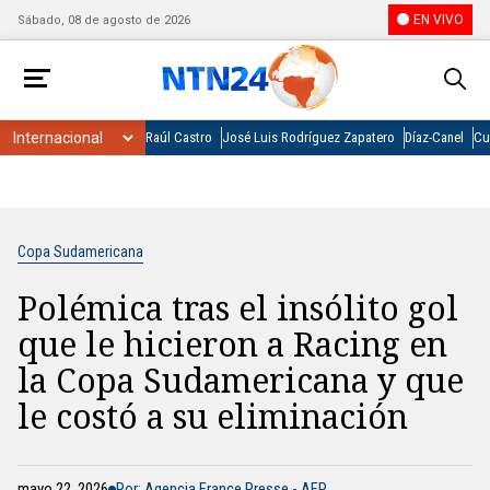
EN VIVO
Sábado, 08 de agosto de 2026
Raúl Castro
José Luis Rodríguez Zapatero
Díaz-Canel
Cu
Copa Sudamericana
Polémica tras el insólito gol
que le hicieron a Racing en
la Copa Sudamericana y que
le costó a su eliminación
mayo 22, 2026
Por: Agencia France Presse - AFP