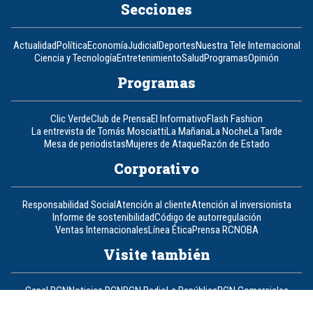
Secciones
Actualidad
Política
Economía
Judicial
Deportes
Nuestra Tele Internacional
Ciencia y Tecnología
Entretenimiento
Salud
Programas
Opinión
Programas
Clic Verde
Club de Prensa
El Informativo
Flash Fashion
La entrevista de Tomás Mosciatti
La Mañana
La Noche
La Tarde
Mesa de periodistas
Mujeres de Ataque
Razón de Estado
Corporativo
Responsabilidad Social
Atención al cliente
Atención al inversionista
Informe de sostenibilidad
Código de autorregulación
Ventas Internacionales
Línea Ética
Prensa RCN
OBA
Visite también
Canal RCN
Noticias RCN
RCN Radio
La República
RCN Comerciales
Nuestra Tele Internacional
Novelas
Fides
TDT