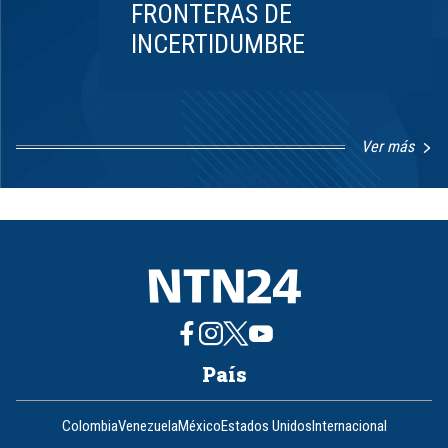
FRONTERAS DE
INCERTIDUMBRE
Ver más
Item
1
of
8
País
Colombia
Venezuela
México
Estados Unidos
Internacional