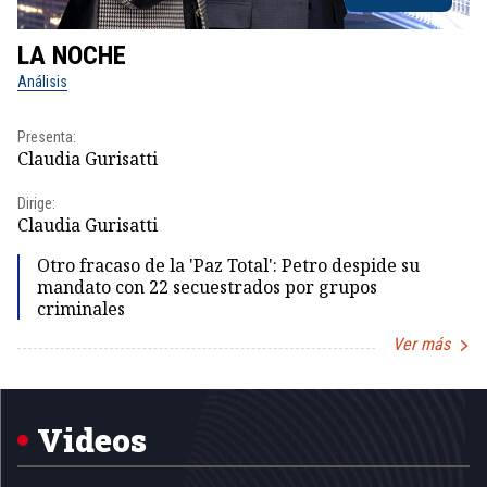
LA NOCHE
L
Análisis
No
Presenta:
Pr
Claudia Gurisatti
Id
Dirige:
Dir
Claudia Gurisatti
Id
Otro fracaso de la 'Paz Total': Petro despide su
mandato con 22 secuestrados por grupos
criminales
Ver más
Item
1
of
5
Videos