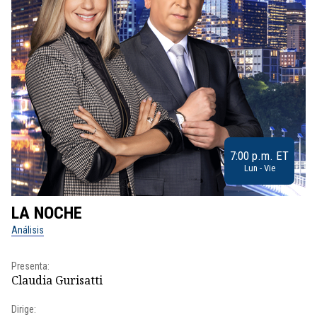
7:00 p.m. ET
Lun - Vie
LA NOCHE
L
Análisis
No
Presenta:
Pr
Claudia Gurisatti
Id
Dirige:
Dir