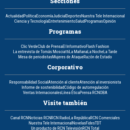
Secciones
Actualidad
Política
Economía
Judicial
Deportes
Nuestra Tele Internacional
Ciencia y Tecnología
Entretenimiento
Salud
Programas
Opinión
Programas
Clic Verde
Club de Prensa
El Informativo
Flash Fashion
La entrevista de Tomás Mosciatti
La Mañana
La Noche
La Tarde
Mesa de periodistas
Mujeres de Ataque
Razón de Estado
Corporativo
Responsabilidad Social
Atención al cliente
Atención al inversionista
Informe de sostenibilidad
Código de autorregulación
Ventas Internacionales
Línea Ética
Prensa RCN
OBA
Visite también
Canal RCN
Noticias RCN
RCN Radio
La República
RCN Comerciales
Nuestra Tele Internacional
Novelas
Fides
TDT
Un producto de RCN Televisión
RCN Total