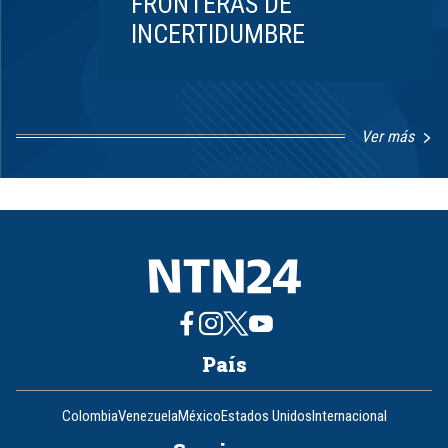
FRONTERAS DE
INCERTIDUMBRE
Ver más
Item
1
of
8
País
Colombia
Venezuela
México
Estados Unidos
Internacional