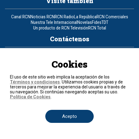
Visite también
Canal RCN
Noticias RCN
RCN Radio
La República
RCN Comerciales
Nuestra Tele Internacional
Novelas
Fides
TDT
Un producto de RCN Televisión
RCN Total
Contáctenos
Teléfono
+57 (601) 426 92 92
Cookies
Política de datos personales
Política de cookies
El uso de este sitio web implica la aceptación de los
Términos y condiciones
Términos y condiciones
. Utilizamos cookies propias y de
terceros para mejorar la experiencia del usuario a través de
su navegación. Si continúas navegando aceptas su uso.
© 2026, RCN Medios.
Política de Cookies
.
Todos los derechos reservados.
Organización Ardila Lülle - www.oal.com.co
Acepto