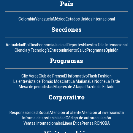
País
Colombia
Venezuela
México
Estados Unidos
Internacional
Secciones
Actualidad
Política
Economía
Judicial
Deportes
Nuestra Tele Internacional
Ciencia y Tecnología
Entretenimiento
Salud
Programas
Opinión
Programas
Clic Verde
Club de Prensa
El Informativo
Flash Fashion
La entrevista de Tomás Mosciatti
La Mañana
La Noche
La Tarde
Mesa de periodistas
Mujeres de Ataque
Razón de Estado
Corporativo
Responsabilidad Social
Atención al cliente
Atención al inversionista
Informe de sostenibilidad
Código de autorregulación
Ventas Internacionales
Línea Ética
Prensa RCN
OBA