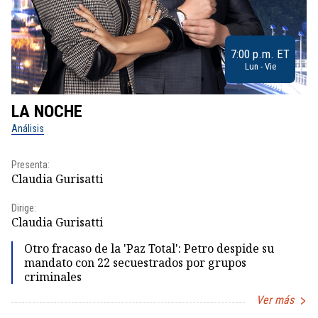
7:00 p.m. ET
Lun - Vie
LA NOCHE
L
Análisis
No
Presenta:
Pr
Claudia Gurisatti
Id
Dirige:
Dir
Claudia Gurisatti
Id
Otro fracaso de la 'Paz Total': Petro despide su
mandato con 22 secuestrados por grupos
criminales
Ver más
Item