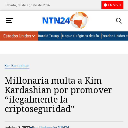
EN VIVO
Sábado, 08 de agosto de 2026
Donald Trump
Ataque al régimen de Irán
Estados Unidos at
Kim Kardashian
Millonaria multa a Kim
Kardashian por promover
“ilegalmente la
criptoseguridad”
octubre 3, 2022
Por: Redacción NTN24