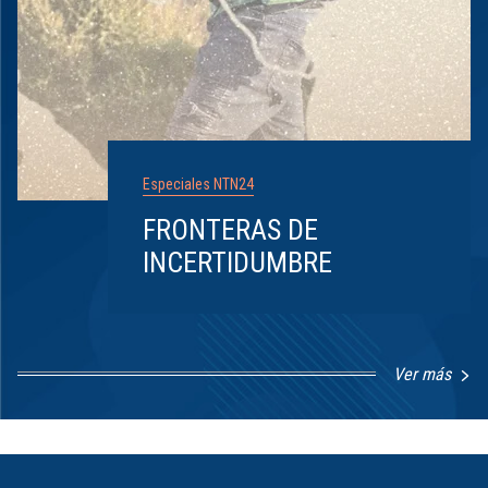
Especiales NTN24
FRONTERAS DE
INCERTIDUMBRE
Ver más
Item
1
of
8