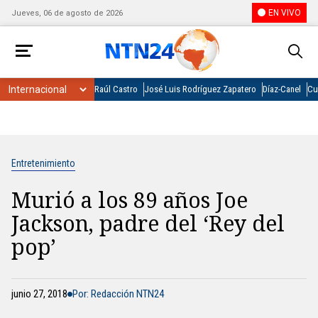
EN VIVO
Jueves, 06 de agosto de 2026
Raúl Castro
José Luis Rodríguez Zapatero
Díaz-Canel
Cu
Entretenimiento
Murió a los 89 años Joe
Jackson, padre del ‘Rey del
pop’
junio 27, 2018
Por: Redacción NTN24