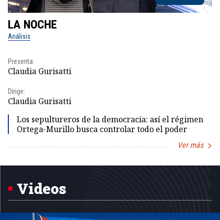
LA NOCHE
L
Análisis
No
Presenta:
Pr
Claudia Gurisatti
Id
Dirige:
Dir
Claudia Gurisatti
Id
Los sepultureros de la democracia: así el régimen
Ortega-Murillo busca controlar todo el poder
Ver más
Item
1
of
5
Videos