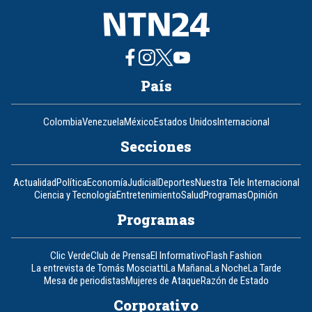
País
Colombia
Venezuela
México
Estados Unidos
Internacional
Secciones
Actualidad
Política
Economía
Judicial
Deportes
Nuestra Tele Internacional
Ciencia y Tecnología
Entretenimiento
Salud
Programas
Opinión
Programas
Clic Verde
Club de Prensa
El Informativo
Flash Fashion
La entrevista de Tomás Mosciatti
La Mañana
La Noche
La Tarde
Mesa de periodistas
Mujeres de Ataque
Razón de Estado
Corporativo