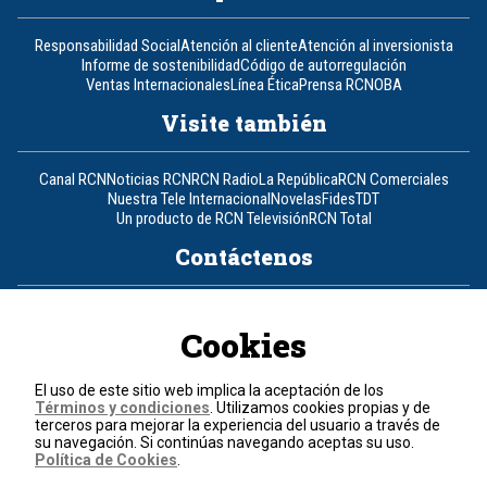
Responsabilidad Social
Atención al cliente
Atención al inversionista
Informe de sostenibilidad
Código de autorregulación
Ventas Internacionales
Línea Ética
Prensa RCN
OBA
Visite también
Canal RCN
Noticias RCN
RCN Radio
La República
RCN Comerciales
Nuestra Tele Internacional
Novelas
Fides
TDT
Un producto de RCN Televisión
RCN Total
Contáctenos
Teléfono
+57 (601) 426 92 92
Cookies
Política de datos personales
Política de cookies
El uso de este sitio web implica la aceptación de los
Términos y condiciones
Términos y condiciones
. Utilizamos cookies propias y de
terceros para mejorar la experiencia del usuario a través de
su navegación. Si continúas navegando aceptas su uso.
© 2026, RCN Medios.
Política de Cookies
.
Todos los derechos reservados.
Organización Ardila Lülle - www.oal.com.co