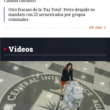
Claudia Gurisatti
Id
Otro fracaso de la 'Paz Total': Petro despide su
mandato con 22 secuestrados por grupos
criminales
Ver más
Item
1
of
5
Videos