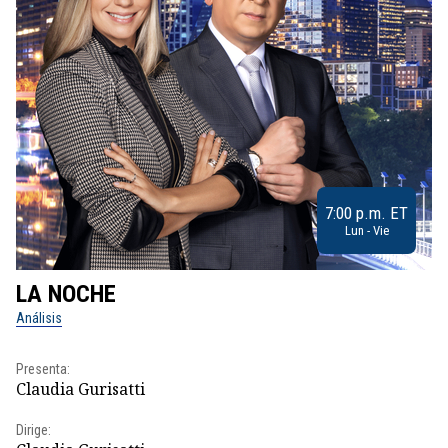
7:00 p.m. ET
Lun - Vie
LA NOCHE
L
Análisis
No
Presenta:
Pr
Claudia Gurisatti
Id
Dirige:
Dir