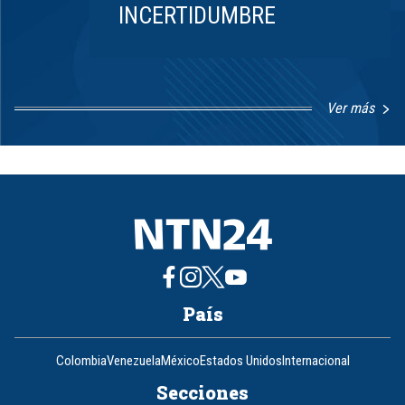
INCERTIDUMBRE
Ver más
Item
1
of
8
País
Colombia
Venezuela
México
Estados Unidos
Internacional
Secciones