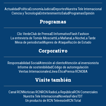
Actualidad
Política
Economía
Judicial
Deportes
Nuestra Tele Internacional
Ciencia y Tecnología
Entretenimiento
Salud
Programas
Opinión
Programas
Clic Verde
Club de Prensa
El Informativo
Flash Fashion
La entrevista de Tomás Mosciatti
La Mañana
La Noche
La Tarde
Mesa de periodistas
Mujeres de Ataque
Razón de Estado
Corporativo
Responsabilidad Social
Atención al cliente
Atención al inversionista
Informe de sostenibilidad
Código de autorregulación
Ventas Internacionales
Línea Ética
Prensa RCN
OBA
Visite también
Canal RCN
Noticias RCN
RCN Radio
La República
RCN Comerciales
Nuestra Tele Internacional
Novelas
Fides
TDT
Un producto de RCN Televisión
RCN Total