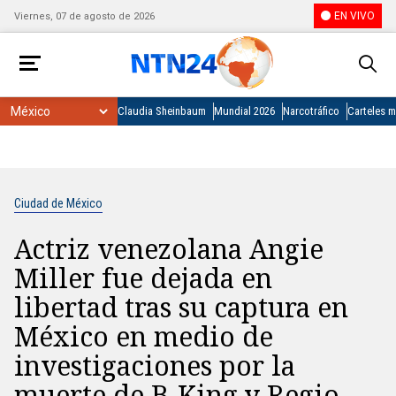
EN VIVO
Viernes, 07 de agosto de 2026
Claudia Sheinbaum
Mundial 2026
Narcotráfico
Carteles 
Ciudad de México
Actriz venezolana Angie
Miller fue dejada en
libertad tras su captura en
México en medio de
investigaciones por la
muerte de B-King y Regio