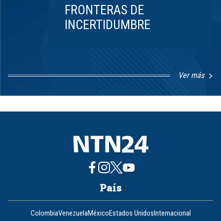
FRONTERAS DE
INCERTIDUMBRE
Ver más
Item
1
of
8
País
Colombia
Venezuela
México
Estados Unidos
Internacional