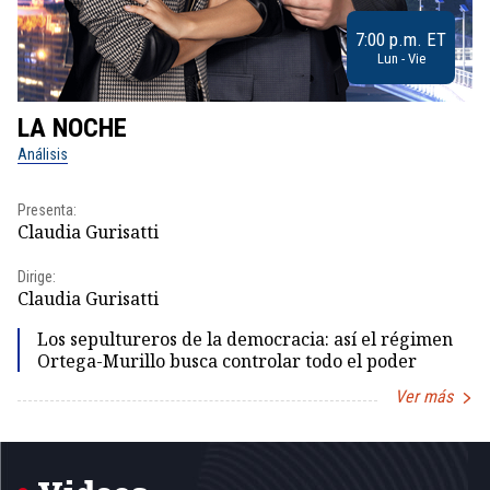
7:00 p.m. ET
Lun - Vie
LA NOCHE
L
Análisis
No
Presenta:
Pr
Claudia Gurisatti
Id
Dirige:
Dir
Claudia Gurisatti
Id
Los sepultureros de la democracia: así el régimen
Ortega-Murillo busca controlar todo el poder
Ver más
Item
1
of
5