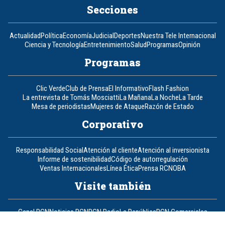
Secciones
Actualidad
Política
Economía
Judicial
Deportes
Nuestra Tele Internacional
Ciencia y Tecnología
Entretenimiento
Salud
Programas
Opinión
Programas
Clic Verde
Club de Prensa
El Informativo
Flash Fashion
La entrevista de Tomás Mosciatti
La Mañana
La Noche
La Tarde
Mesa de periodistas
Mujeres de Ataque
Razón de Estado
Corporativo
Responsabilidad Social
Atención al cliente
Atención al inversionista
Informe de sostenibilidad
Código de autorregulación
Ventas Internacionales
Línea Ética
Prensa RCN
OBA
Visite también
Canal RCN
Noticias RCN
RCN Radio
La República
RCN Comerciales
Nuestra Tele Internacional
Novelas
Fides
TDT