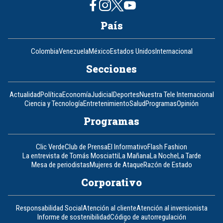
País
Colombia
Venezuela
México
Estados Unidos
Internacional
Secciones
Actualidad
Política
Economía
Judicial
Deportes
Nuestra Tele Internacional
Ciencia y Tecnología
Entretenimiento
Salud
Programas
Opinión
Programas
Clic Verde
Club de Prensa
El Informativo
Flash Fashion
La entrevista de Tomás Mosciatti
La Mañana
La Noche
La Tarde
Mesa de periodistas
Mujeres de Ataque
Razón de Estado
Corporativo
Responsabilidad Social
Atención al cliente
Atención al inversionista
Informe de sostenibilidad
Código de autorregulación