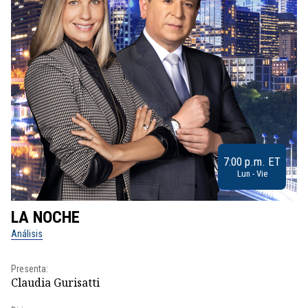
7:00 p.m. ET
Lun - Vie
LA NOCHE
L
Análisis
No
Presenta:
Pr
Claudia Gurisatti
Id