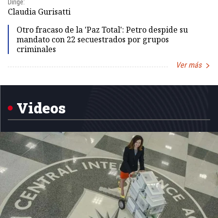
Dirige:
Dir
Claudia Gurisatti
Id
Otro fracaso de la 'Paz Total': Petro despide su
mandato con 22 secuestrados por grupos
criminales
Ver más
Item
1
of
5
Videos