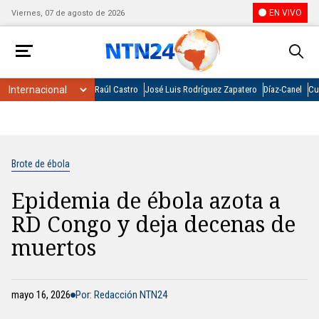
EN VIVO
Viernes, 07 de agosto de 2026
Raúl Castro
José Luis Rodríguez Zapatero
Díaz-Canel
Cu
Brote de ébola
Epidemia de ébola azota a
RD Congo y deja decenas de
muertos
mayo 16, 2026
Por: Redacción NTN24