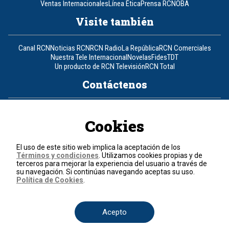
Ventas Internacionales
Línea Ética
Prensa RCN
OBA
Visite también
Canal RCN
Noticias RCN
RCN Radio
La República
RCN Comerciales
Nuestra Tele Internacional
Novelas
Fides
TDT
Un producto de RCN Televisión
RCN Total
Contáctenos
Teléfono
+57 (601) 426 92 92
Cookies
Política de datos personales
Política de cookies
El uso de este sitio web implica la aceptación de los
Términos y condiciones
Términos y condiciones
. Utilizamos cookies propias y de
terceros para mejorar la experiencia del usuario a través de
su navegación. Si continúas navegando aceptas su uso.
© 2026, RCN Medios.
Política de Cookies
.
Todos los derechos reservados.
Organización Ardila Lülle - www.oal.com.co
Acepto