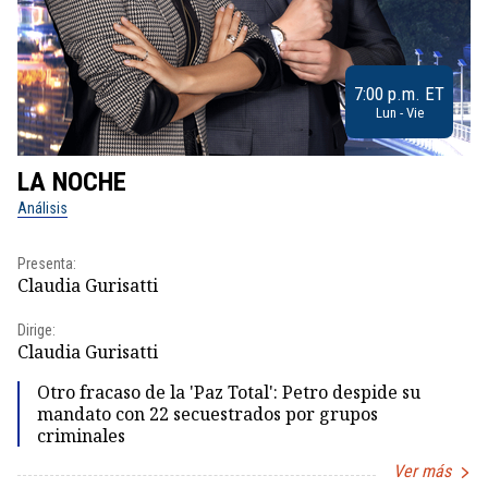
7:00 p.m. ET
Lun - Vie
LA NOCHE
L
Análisis
No
Presenta:
Pr
Claudia Gurisatti
Id
Dirige:
Dir
Claudia Gurisatti
Id
Otro fracaso de la 'Paz Total': Petro despide su
mandato con 22 secuestrados por grupos
criminales
Ver más