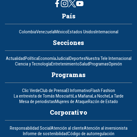
País
Colombia
Venezuela
México
Estados Unidos
Internacional
Secciones
Actualidad
Política
Economía
Judicial
Deportes
Nuestra Tele Internacional
Ciencia y Tecnología
Entretenimiento
Salud
Programas
Opinión
Programas
Clic Verde
Club de Prensa
El Informativo
Flash Fashion
La entrevista de Tomás Mosciatti
La Mañana
La Noche
La Tarde
Mesa de periodistas
Mujeres de Ataque
Razón de Estado
Corporativo
Responsabilidad Social
Atención al cliente
Atención al inversionista
Informe de sostenibilidad
Código de autorregulación