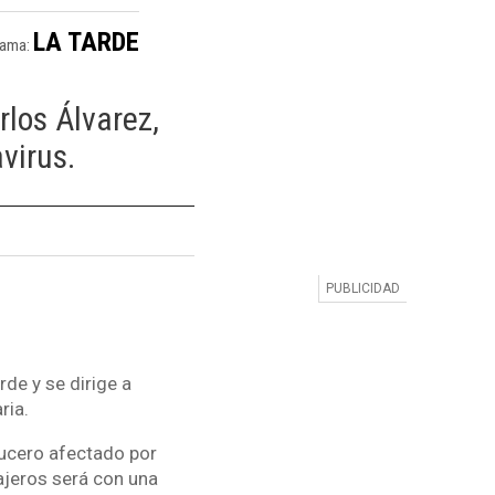
LA TARDE
rama:
rlos Álvarez,
virus.
de y se dirige a
ria.
rucero afectado por
sajeros será con una