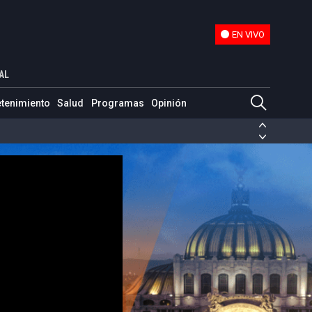
EN VIVO
EN VIVO
vistas desde el covid-19
AL
etenimiento
Salud
Programas
Opinión
ias de las FARC
ezuela
Nicolás Maduro
Disidencias de las FARC
 en Venezuela
Nicolás Maduro