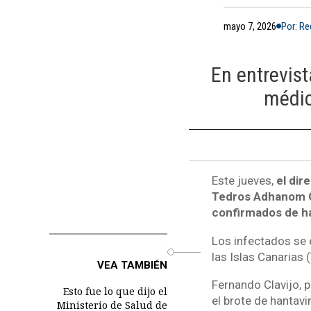
mayo 7, 2026
Por: R
En entrevist
médic
Este jueves,
el dir
Tedros Adhanom G
confirmados de ha
Los infectados se 
o
las Islas Canarias 
VEA TAMBIÉN
Fernando Clavijo, 
Esto fue lo que dijo el
el brote de hantavi
Ministerio de Salud de