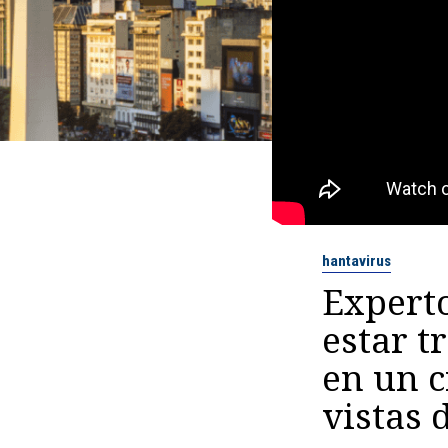
hantavirus
Expert
estar t
en un c
vistas 