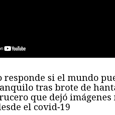
o responde si el mundo pu
ranquilo tras brote de han
rucero que dejó imágenes
desde el covid-19