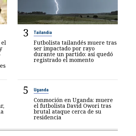
3
Tailandia
 el
Futbolista tailandés muere tras
y
ser impactado por rayo
5
durante un partido: así quedó
registrado el momento
es
5
Uganda
Conmoción en Uganda: muere
r,
el futbolista David Owori tras
la
brutal ataque cerca de su
residencia