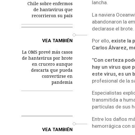
lancha.
Chile sobre enfermos
de hantavirus que
La naviera Oceanwi
recorrieron su país
abandonaron la emb
declarase el brote.
o
Por ello,
existe la 
VEA TAMBIÉN
Carlos Álvarez, m
La OMS prevé más casos
de hantavirus por brote
"Con certeza pode
en crucero aunque
hay un virus que 
descarta que pueda
este virus, es un
convertirse en
profesional de la s
pandemia
Especialistas expl
transmitida a huma
partículas de sus h
Entre los daños má
o
hemorrágica con s
VEA TAMBIÉN