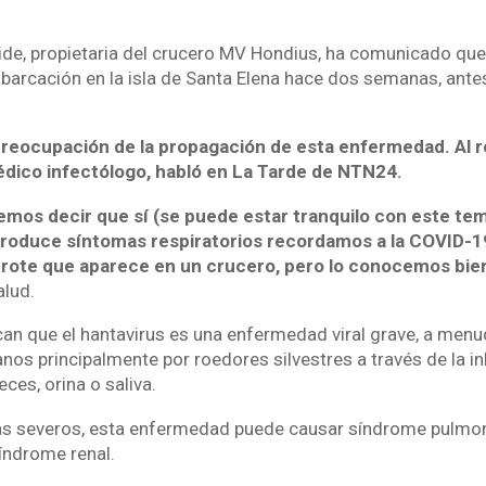
de, propietaria del crucero MV Hondius, ha comunicado que
arcación en la isla de Santa Elena hace dos semanas, ante
preocupación de la propagación de esta enfermedad. Al r
édico infectólogo, habló en La Tarde de NTN24.
mos decir que sí (se puede estar tranquilo con este te
produce síntomas respiratorios recordamos a la COVID-
 brote que aparece en un crucero, pero lo conocemos bie
alud.
ican que el hantavirus es una enfermedad viral grave, a menu
nos principalmente por roedores silvestres a través de la i
eces, orina o saliva.
s severos, esta enfermedad puede causar síndrome pulmona
índrome renal.