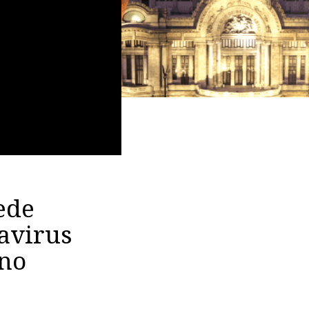
ede
tavirus
 no