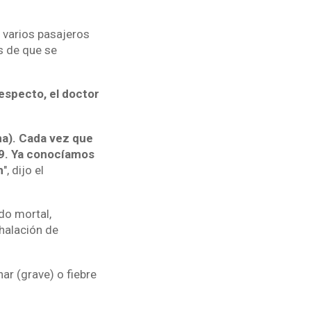
 varios pasajeros
s de que se
especto, el doctor
ma). Cada vez que
19. Ya conocíamos
n
", dijo el
do mortal,
nhalación de
r (grave) o fiebre