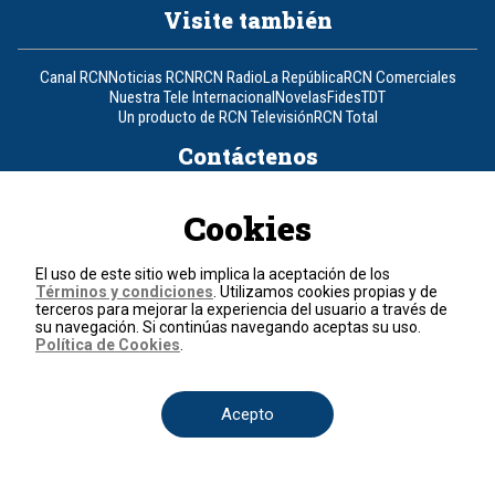
Visite también
Canal RCN
Noticias RCN
RCN Radio
La República
RCN Comerciales
Nuestra Tele Internacional
Novelas
Fides
TDT
Un producto de RCN Televisión
RCN Total
Contáctenos
Teléfono
+57 (601) 426 92 92
Cookies
Política de datos personales
El uso de este sitio web implica la aceptación de los
Política de cookies
Términos y condiciones
. Utilizamos cookies propias y de
Términos y condiciones
terceros para mejorar la experiencia del usuario a través de
su navegación. Si continúas navegando aceptas su uso.
Política de Cookies
.
© 2026, RCN Medios.
Todos los derechos reservados.
Organización Ardila Lülle - www.oal.com.co
Acepto