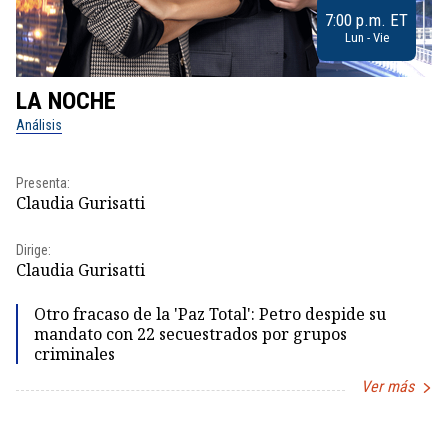
7:00 p.m. ET
Lun - Vie
LA NOCHE
L
Análisis
No
Pr
Presenta:
Id
Claudia Gurisatti
Dir
Dirige:
Id
Claudia Gurisatti
Otro fracaso de la 'Paz Total': Petro despide su
mandato con 22 secuestrados por grupos
criminales
Ver más
Item
1
of