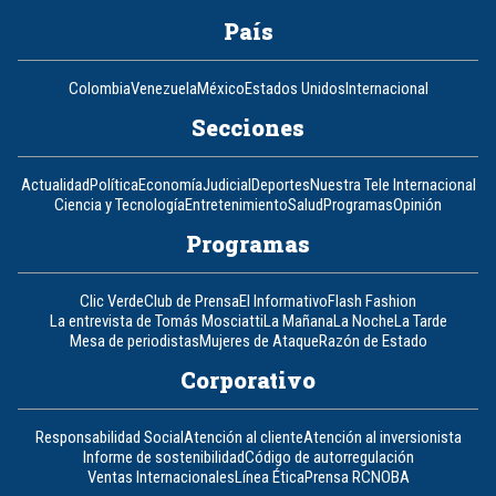
País
Colombia
Venezuela
México
Estados Unidos
Internacional
Secciones
Actualidad
Política
Economía
Judicial
Deportes
Nuestra Tele Internacional
Ciencia y Tecnología
Entretenimiento
Salud
Programas
Opinión
Programas
Clic Verde
Club de Prensa
El Informativo
Flash Fashion
La entrevista de Tomás Mosciatti
La Mañana
La Noche
La Tarde
Mesa de periodistas
Mujeres de Ataque
Razón de Estado
Corporativo
Responsabilidad Social
Atención al cliente
Atención al inversionista
Informe de sostenibilidad
Código de autorregulación
Ventas Internacionales
Línea Ética
Prensa RCN
OBA