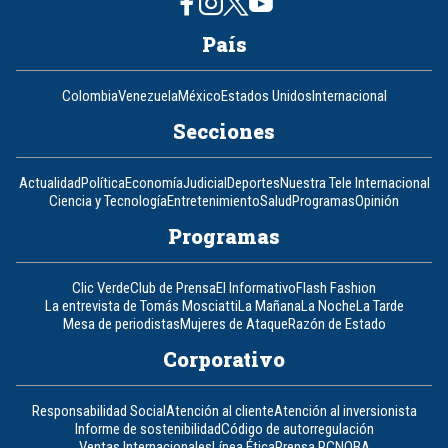
País
Colombia
Venezuela
México
Estados Unidos
Internacional
Secciones
Actualidad
Política
Economía
Judicial
Deportes
Nuestra Tele Internacional
Ciencia y Tecnología
Entretenimiento
Salud
Programas
Opinión
Programas
Clic Verde
Club de Prensa
El Informativo
Flash Fashion
La entrevista de Tomás Mosciatti
La Mañana
La Noche
La Tarde
Mesa de periodistas
Mujeres de Ataque
Razón de Estado
Corporativo
Responsabilidad Social
Atención al cliente
Atención al inversionista
Informe de sostenibilidad
Código de autorregulación
Ventas Internacionales
Línea Ética
Prensa RCN
OBA