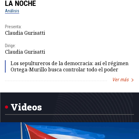
LA NOCHE
L
Análisis
No
Presenta:
Pr
Claudia Gurisatti
Id
Dirige:
Dir
Claudia Gurisatti
Id
Los sepultureros de la democracia: así el régimen
Ortega-Murillo busca controlar todo el poder
Ver más
Item
1
of
5
Videos