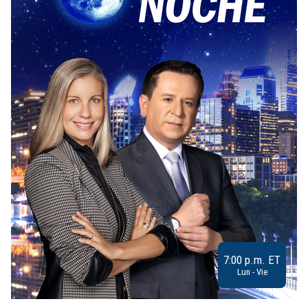
7:00 p.m. ET
Lun - Vie