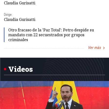
Claudia Gurisatti
Id
Dirige:
Dir
Claudia Gurisatti
Id
Otro fracaso de la 'Paz Total': Petro despide su
mandato con 22 secuestrados por grupos
criminales
Ver más
Item
1
of
5
Videos