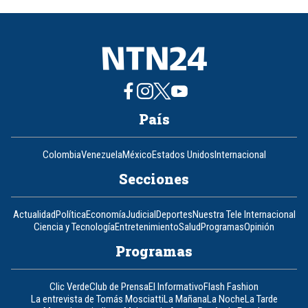
of
8
País
Colombia
Venezuela
México
Estados Unidos
Internacional
Secciones
Actualidad
Política
Economía
Judicial
Deportes
Nuestra Tele Internacional
Ciencia y Tecnología
Entretenimiento
Salud
Programas
Opinión
Programas
Clic Verde
Club de Prensa
El Informativo
Flash Fashion
La entrevista de Tomás Mosciatti
La Mañana
La Noche
La Tarde