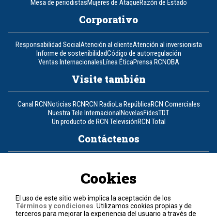
Mesa de periodistas
Mujeres de Ataque
Razón de Estado
Corporativo
Responsabilidad Social
Atención al cliente
Atención al inversionista
Informe de sostenibilidad
Código de autorregulación
Ventas Internacionales
Línea Ética
Prensa RCN
OBA
Visite también
Canal RCN
Noticias RCN
RCN Radio
La República
RCN Comerciales
Nuestra Tele Internacional
Novelas
Fides
TDT
Un producto de RCN Televisión
RCN Total
Contáctenos
Teléfono
+57 (601) 426 92 92
Cookies
Política de datos personales
Política de cookies
El uso de este sitio web implica la aceptación de los
Términos y condiciones
Términos y condiciones
. Utilizamos cookies propias y de
terceros para mejorar la experiencia del usuario a través de