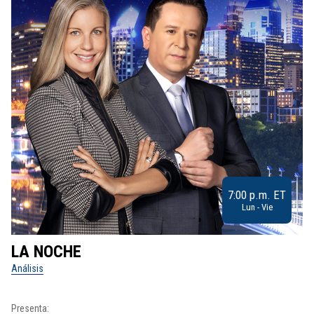
7:00 p.m. ET
Lun - Vie
LA NOCHE
L
Análisis
No
Presenta:
Pr