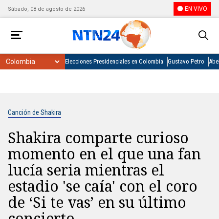
EN VIVO
Sábado, 08 de agosto de 2026
Elecciones Presidenciales en Colombia
Gustavo Petro
Abel
Canción de Shakira
Shakira comparte curioso
momento en el que una fan
lucía seria mientras el
estadio 'se caía' con el coro
de ‘Si te vas’ en su último
concierto