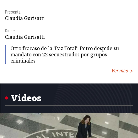
Presenta:
Pr
Claudia Gurisatti
Id
Dirige:
Dir
Claudia Gurisatti
Id
Otro fracaso de la 'Paz Total': Petro despide su
mandato con 22 secuestrados por grupos
criminales
Ver más
Item
1
of
5
Videos