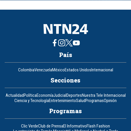
of
8
País
Colombia
Venezuela
México
Estados Unidos
Internacional
Secciones
Actualidad
Política
Economía
Judicial
Deportes
Nuestra Tele Internacional
Ciencia y Tecnología
Entretenimiento
Salud
Programas
Opinión
Programas
Clic Verde
Club de Prensa
El Informativo
Flash Fashion