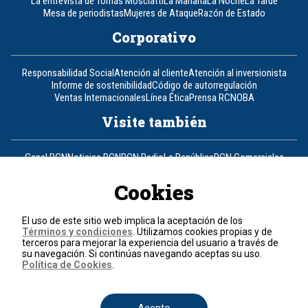
La entrevista de Tomás Mosciatti
La Mañana
La Noche
La Tarde
Mesa de periodistas
Mujeres de Ataque
Razón de Estado
Corporativo
Responsabilidad Social
Atención al cliente
Atención al inversionista
Informe de sostenibilidad
Código de autorregulación
Ventas Internacionales
Línea Ética
Prensa RCN
OBA
Visite también
Canal RCN
Noticias RCN
RCN Radio
La República
RCN Comerciales
Nuestra Tele Internacional
Novelas
Fides
TDT
Un producto de RCN Televisión
RCN Total
Cookies
Contáctenos
El uso de este sitio web implica la aceptación de los
Términos y condiciones
. Utilizamos cookies propias y de
Teléfono
+57 (601) 426 92 92
terceros para mejorar la experiencia del usuario a través de
su navegación. Si continúas navegando aceptas su uso.
Política de Cookies
.
Política de datos personales
Política de cookies
Términos y condiciones