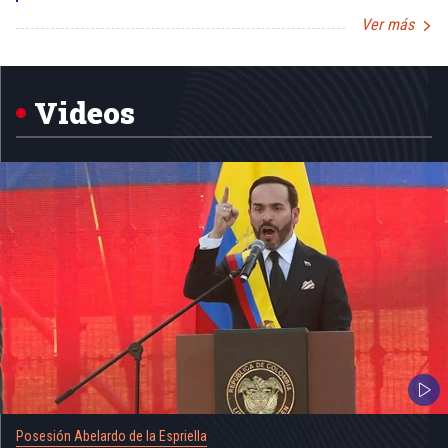
Ver más
Item
1
of
5
Videos
Posesión Abelardo de la Espriella