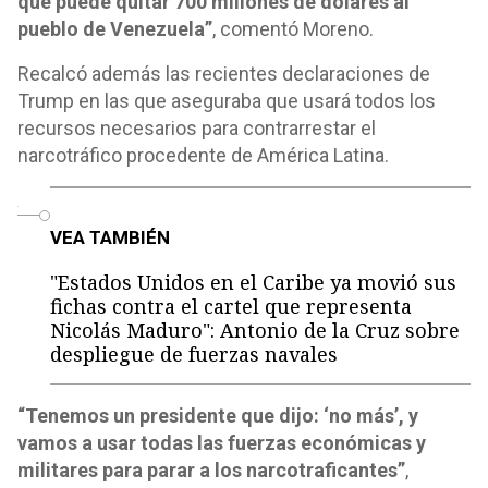
que puede quitar 700 millones de dólares al
pueblo de Venezuela”
, comentó Moreno.
Recalcó además las recientes declaraciones de
Trump en las que aseguraba que usará todos los
recursos necesarios para contrarrestar el
narcotráfico procedente de América Latina.
o
VEA TAMBIÉN
"Estados Unidos en el Caribe ya movió sus
fichas contra el cartel que representa
Nicolás Maduro": Antonio de la Cruz sobre
despliegue de fuerzas navales
“Tenemos un presidente que dijo: ‘no más’, y
vamos a usar todas las fuerzas económicas y
militares para parar a los narcotraficantes”
,