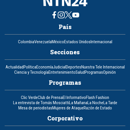
País
Colombia
Venezuela
México
Estados Unidos
Internacional
Secciones
Actualidad
Política
Economía
Judicial
Deportes
Nuestra Tele Internacional
Ciencia y Tecnología
Entretenimiento
Salud
Programas
Opinión
Programas
Clic Verde
Club de Prensa
El Informativo
Flash Fashion
La entrevista de Tomás Mosciatti
La Mañana
La Noche
La Tarde
Mesa de periodistas
Mujeres de Ataque
Razón de Estado
Corporativo