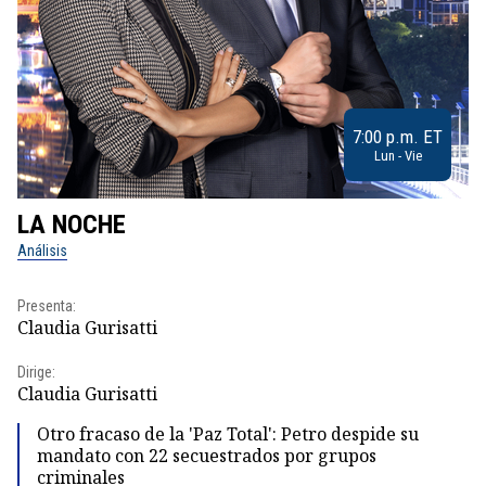
7:00 p.m. ET
Lun - Vie
LA NOCHE
L
Análisis
No
Presenta:
Pr
Claudia Gurisatti
Id
Dirige:
Dir
Claudia Gurisatti
Id
Otro fracaso de la 'Paz Total': Petro despide su
mandato con 22 secuestrados por grupos
criminales