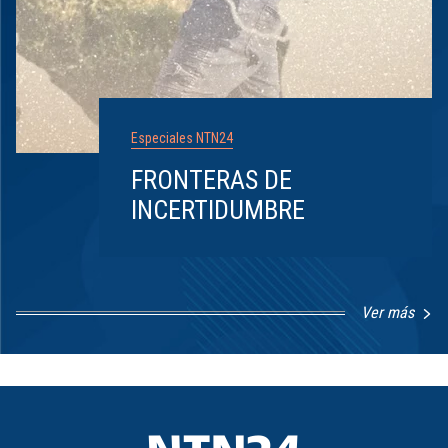
Especiales NTN24
FRONTERAS DE
INCERTIDUMBRE
Ver más
Item
1
of
8