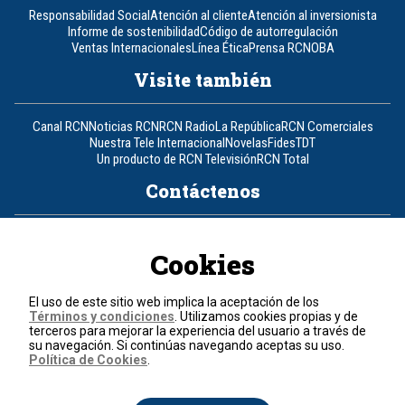
Responsabilidad Social
Atención al cliente
Atención al inversionista
Informe de sostenibilidad
Código de autorregulación
Ventas Internacionales
Línea Ética
Prensa RCN
OBA
Visite también
Canal RCN
Noticias RCN
RCN Radio
La República
RCN Comerciales
Nuestra Tele Internacional
Novelas
Fides
TDT
Un producto de RCN Televisión
RCN Total
Contáctenos
Teléfono
+57 (601) 426 92 92
Cookies
Política de datos personales
Política de cookies
El uso de este sitio web implica la aceptación de los
Términos y condiciones
Términos y condiciones
. Utilizamos cookies propias y de
terceros para mejorar la experiencia del usuario a través de
su navegación. Si continúas navegando aceptas su uso.
© 2026, RCN Medios.
Política de Cookies
.
Todos los derechos reservados.
Organización Ardila Lülle - www.oal.com.co