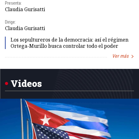
Presenta:
Pr
Claudia Gurisatti
Id
Dirige:
Dir
Claudia Gurisatti
Id
Los sepultureros de la democracia: así el régimen
Ortega-Murillo busca controlar todo el poder
Ver más
Item
1
of
5
Videos