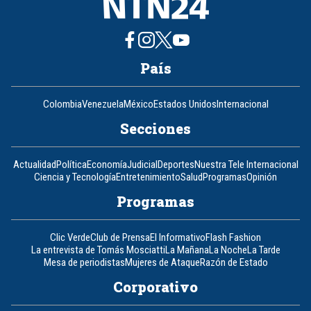
País
Colombia
Venezuela
México
Estados Unidos
Internacional
Secciones
Actualidad
Política
Economía
Judicial
Deportes
Nuestra Tele Internacional
Ciencia y Tecnología
Entretenimiento
Salud
Programas
Opinión
Programas
Clic Verde
Club de Prensa
El Informativo
Flash Fashion
La entrevista de Tomás Mosciatti
La Mañana
La Noche
La Tarde
Mesa de periodistas
Mujeres de Ataque
Razón de Estado
Corporativo