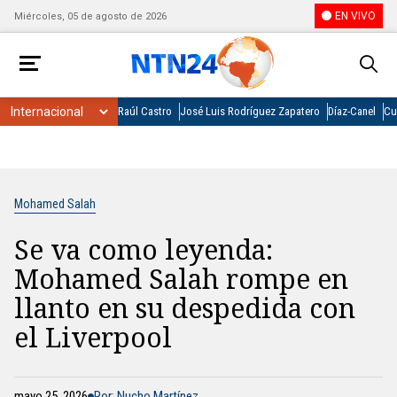
EN VIVO
Miércoles, 05 de agosto de 2026
Raúl Castro
José Luis Rodríguez Zapatero
Díaz-Canel
Cu
Mohamed Salah
Se va como leyenda:
Mohamed Salah rompe en
llanto en su despedida con
el Liverpool
mayo 25, 2026
Por: Nucho Martínez