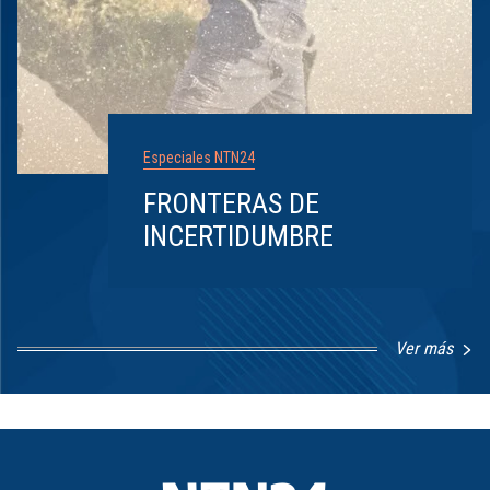
Especiales NTN24
FRONTERAS DE
INCERTIDUMBRE
Ver más
Item
1
of
8