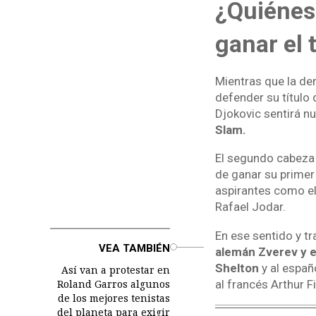
¿Quiénes 
ganar el 
Mientras que la de
defender su título 
Djokovic sentirá n
Slam.
El segundo cabeza 
de ganar su primer
aspirantes como el
Rafael Jodar.
En ese sentido y tr
o
VEA TAMBIÉN
alemán Zverev y e
Shelton
y al españ
Así van a protestar en
al francés Arthur Fi
Roland Garros algunos
de los mejores tenistas
del planeta para exigir