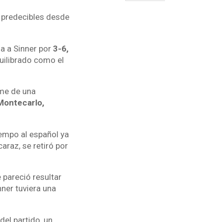
 predecibles desde
a a Sinner por
3-6,
uilibrado como el
ome de una
Montecarlo,
iempo al español ya
araz, se retiró por
 pareció resultar
nner tuviera una
del partido, un