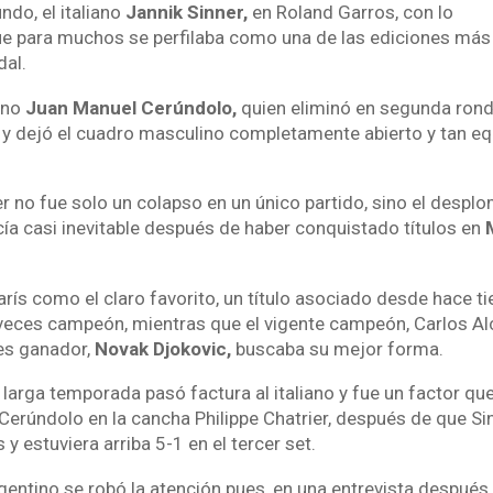
do, el italiano
Jannik Sinner,
en Roland Garros, con lo
que para muchos se perfilaba como una de las ediciones más
dal.
ino
Juan Manuel Cerúndolo,
quien eliminó en segunda rond
y dejó el cuadro masculino completamente abierto y tan eq
r no fue solo un colapso en un único partido, sino el despl
a casi inevitable después de haber conquistado títulos en
 París como el claro favorito, un título asociado desde hace t
 veces campeón, mientras que el vigente campeón, Carlos Alc
ces ganador,
Novak Djokovic,
buscaba su mejor forma.
larga temporada pasó factura al italiano y fue un factor que
Cerúndolo en la cancha Philippe Chatrier, después de que Si
y estuviera arriba 5-1 en el tercer set.
entino se robó la atención pues, en una entrevista después 