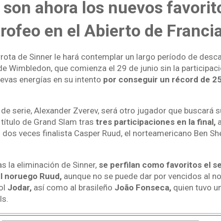
son ahora los nuevos favorit
trofeo en el Abierto de Franci
rrota de Sinner le hará contemplar un largo período de desc
de Wimbledon, que comienza el 29 de junio sin la participaci
uevas energías en su intento
por conseguir un récord de 25
de serie, Alexander Zverev, será otro jugador que buscará 
 título de Grand Slam tras
tres participaciones en la final,
a
 dos veces finalista Casper Ruud, el norteamericano Ben She
as la eliminación de Sinner,
se perfilan como favoritos el se
l noruego Ruud,
aunque no se puede dar por vencidos al n
ol
Jodar,
así como al brasileño
João Fonseca,
quien tuvo un
ls.