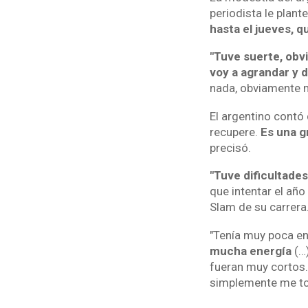
periodista le plant
hasta el jueves, 
"Tuve suerte, obv
voy a agrandar y d
nada, obviamente mi
El argentino contó 
recupere.
Es una g
precisó.
"Tuve dificultade
que intentar el año
Slam de su carrera
"Tenía muy poca en
mucha energía
(…)
fueran muy cortos.
simplemente me top