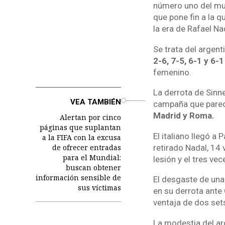
número uno del mun
que pone fin a la 
la era de Rafael Na
Se trata del argent
2-6, 7-5, 6-1 y 6-1
femenino.
La derrota de Sinne
o
VEA TAMBIÉN
campaña que parecí
Madrid y Roma.
Alertan por cinco
páginas que suplantan
El italiano llegó a
a la FIFA con la excusa
de ofrecer entradas
retirado Nadal, 14
para el Mundial:
lesión y el tres ve
buscan obtener
información sensible de
El desgaste de una 
sus víctimas
en su derrota ante 
ventaja de dos sets 
La modestia del arg