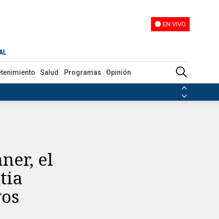
EN VIVO
EN VIVO
s nuevos favoritos en Roland Garros
AL
etenimiento
Salud
Programas
Opinión
ias de las FARC
ezuela
Nicolás Maduro
Disidencias de las FARC
 en Venezuela
Nicolás Maduro
ner, el
tia
vos