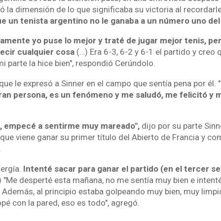
eó la dimensión de lo que significaba su victoria al recordarl
que un tenista argentino no le ganaba a un número uno de
iamente yo puse lo mejor y traté de jugar mejor tenis, 
ecir cualquier cosa
(…) Era 6-3, 6-2 y 6-1 el partido y creo
 parte la hice bien", respondió Cerúndolo.
que le expresó a Sinner en el campo que sentía pena por él. 
ran persona, es un fenómeno y me saludó, me felicitó y 
s, empecé a sentirme muy mareado",
dijo por su parte Sinn
 que viene ganar su primer título del Abierto de Francia y co
.
ergía.
Intenté sacar para ganar el partido (en el tercer se
 "Me desperté esta mañana, no me sentía muy bien e intent
 Además, al principio estaba golpeando muy bien, muy limpio
é con la pared, eso es todo", agregó.