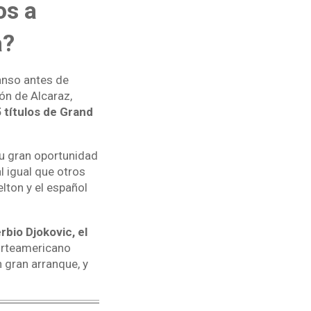
os a
a?
anso antes de
ón de Alcaraz,
 títulos de Grand
su gran oportunidad
l igual que otros
lton y el español
rbio Djokovic, el
orteamericano
 gran arranque, y