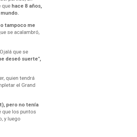
e que
hace 8 años,
l mundo.
pero tampoco me
 que se acalambró,
"Ojalá que se
me deseó suerte",
er, quien tendrá
mpletar el Grand
t), pero no tenía
é que los puntos
, y luego