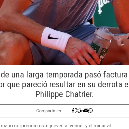
 de una larga temporada pasó factura a
or que pareció resultar en su derrota 
Philippe Chatrier.
Compartir en:
cano sorprendió este jueves al vencer y eliminar al