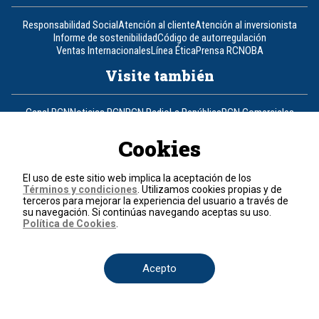
Responsabilidad Social
Atención al cliente
Atención al inversionista
Informe de sostenibilidad
Código de autorregulación
Ventas Internacionales
Línea Ética
Prensa RCN
OBA
Visite también
Canal RCN
Noticias RCN
RCN Radio
La República
RCN Comerciales
Nuestra Tele Internacional
Novelas
Fides
TDT
Un producto de RCN Televisión
RCN Total
Cookies
Contáctenos
El uso de este sitio web implica la aceptación de los
Términos y condiciones
. Utilizamos cookies propias y de
Teléfono
+57 (601) 426 92 92
terceros para mejorar la experiencia del usuario a través de
su navegación. Si continúas navegando aceptas su uso.
Política de Cookies
.
Política de datos personales
Política de cookies
Términos y condiciones
Acepto
© 2026, RCN Medios.
Todos los derechos reservados.
Organización Ardila Lülle - www.oal.com.co