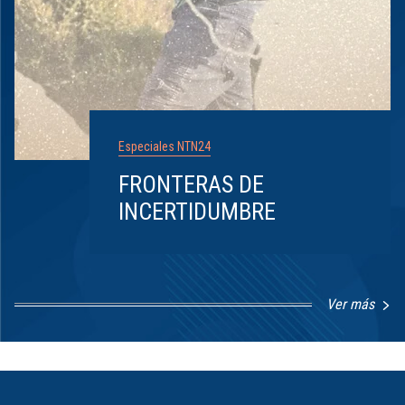
Especiales NTN24
FRONTERAS DE
INCERTIDUMBRE
Ver más
Item
1
of
8