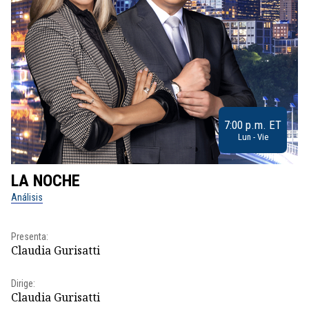
7:00 p.m. ET
Lun - Vie
LA NOCHE
L
Análisis
No
Presenta:
Pr
Claudia Gurisatti
Id
Dirige:
Dir
Claudia Gurisatti
Id