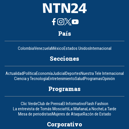
País
Colombia
Venezuela
México
Estados Unidos
Internacional
Secciones
Actualidad
Política
Economía
Judicial
Deportes
Nuestra Tele Internacional
Ciencia y Tecnología
Entretenimiento
Salud
Programas
Opinión
Programas
Clic Verde
Club de Prensa
El Informativo
Flash Fashion
La entrevista de Tomás Mosciatti
La Mañana
La Noche
La Tarde
Mesa de periodistas
Mujeres de Ataque
Razón de Estado
Corporativo