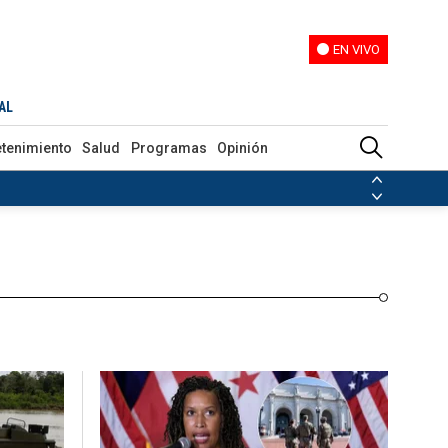
EN VIVO
EN VIVO
Programas
Opinión
AL
etenimiento
Salud
Programas
Opinión
ias de las FARC
ezuela
Nicolás Maduro
Disidencias de las FARC
 en Venezuela
Nicolás Maduro