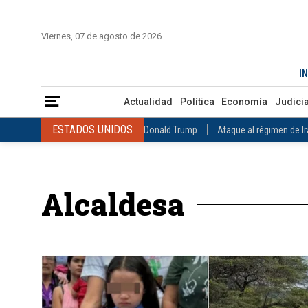
INICIO
COLOMBIA
VENEZUELA
MÉXICO
EST
Viernes, 07 de agosto de 2026
Actualidad
Política
Economía
Judicial
Deportes
Nuest
IN
ESTADOS UNIDOS
Donald Trump
Ataque al régimen de Irán
Actualidad
Política
Economía
Judicia
INTERNACIONAL
Raúl Castro
José Luis Rodríguez Zapatero
ESTADOS UNIDOS
Donald Trump
Ataque al régimen de I
COLOMBIA
Elecciones Presidenciales en Colombia
Gustavo Petr
INTERNACIONAL
Raúl Castro
José Luis Rodríguez Zapat
VENEZUELA
Juicio contra Maduro
Terremoto en Venezuela
COLOMBIA
Elecciones Presidenciales en Colombia
Gusta
MÉXICO
Claudia Sheinbaum
Mundial 2026
Narcotráfico
C
Alcaldesa
VENEZUELA
Juicio contra Maduro
Terremoto en Venezue
MÉXICO
Claudia Sheinbaum
Mundial 2026
Narcotráfi