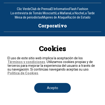
Clic Verde
Club de Prensa
El Informativo
Flash Fashion
La entrevista de Tomás Mosciatti
La Mañana
La Noche
La Tarde
Mesa de periodistas
Mujeres de Ataque
Razón de Estado
Corporativo
Responsabilidad Social
Atención al cliente
Atención al inversionista
Informe de sostenibilidad
Código de autorregulación
Cookies
Ventas Internacionales
Línea Ética
Prensa RCN
OBA
Visite también
El uso de este sitio web implica la aceptación de los
Términos y condiciones
. Utilizamos cookies propias y de
terceros para mejorar la experiencia del usuario a través de
Canal RCN
Noticias RCN
RCN Radio
La República
RCN Comerciales
su navegación. Si continúas navegando aceptas su uso.
Nuestra Tele Internacional
Novelas
Fides
TDT
Política de Cookies
.
Un producto de RCN Televisión
RCN Total
Contáctenos
Acepto
Teléfono
+57 (601) 426 92 92