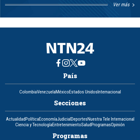
Ver más
Item
1
of
8
País
Colombia
Venezuela
México
Estados Unidos
Internacional
Secciones
Actualidad
Política
Economía
Judicial
Deportes
Nuestra Tele Internacional
Ciencia y Tecnología
Entretenimiento
Salud
Programas
Opinión
Programas