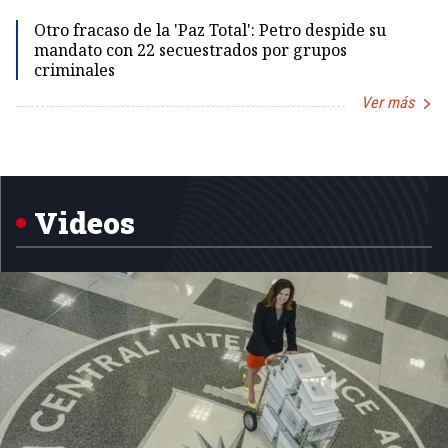
Id
Otro fracaso de la 'Paz Total': Petro despide su
mandato con 22 secuestrados por grupos
criminales
Ver más
Item
1
of
5
Videos