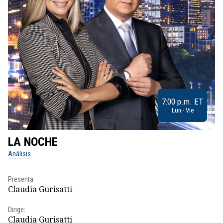
7:00 p.m. ET
Lun - Vie
LA NOCHE
L
Análisis
No
Presenta:
Pr
Claudia Gurisatti
Id
Dirige:
Dir
Claudia Gurisatti