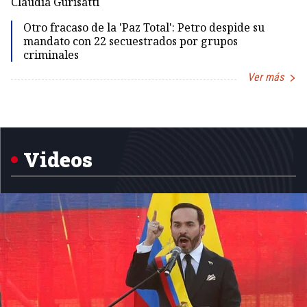
Claudia Gurisatti
Id
Otro fracaso de la 'Paz Total': Petro despide su
mandato con 22 secuestrados por grupos
criminales
Ver más
Item
1
of
5
Videos