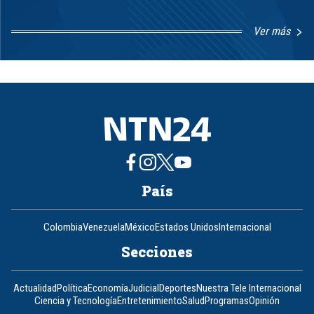
Ver más
Item
1
of
8
País
Colombia
Venezuela
México
Estados Unidos
Internacional
Secciones
Actualidad
Política
Economía
Judicial
Deportes
Nuestra Tele Internacional
Ciencia y Tecnología
Entretenimiento
Salud
Programas
Opinión