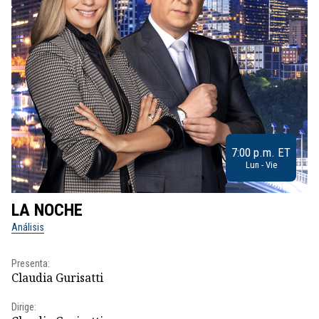
7:00 p.m. ET
Lun - Vie
LA NOCHE
L
Análisis
No
Presenta:
Pr
Claudia Gurisatti
Id
Dirige:
Dir