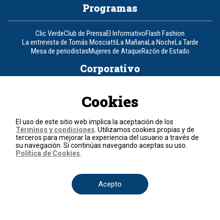
Programas
Clic Verde
Club de Prensa
El Informativo
Flash Fashion
La entrevista de Tomás Mosciatti
La Mañana
La Noche
La Tarde
Mesa de periodistas
Mujeres de Ataque
Razón de Estado
Corporativo
Responsabilidad Social
Atención al cliente
Atención al inversionista
Cookies
Informe de sostenibilidad
Código de autorregulación
Ventas Internacionales
Línea Ética
Prensa RCN
OBA
El uso de este sitio web implica la aceptación de los
Visite también
Términos y condiciones
. Utilizamos cookies propias y de
terceros para mejorar la experiencia del usuario a través de
su navegación. Si continúas navegando aceptas su uso.
Política de Cookies
.
Canal RCN
Noticias RCN
RCN Radio
La República
RCN Comerciales
Nuestra Tele Internacional
Novelas
Fides
TDT
Un producto de RCN Televisión
RCN Total
Acepto
Contáctenos
Teléfono
+57 (601) 426 92 92