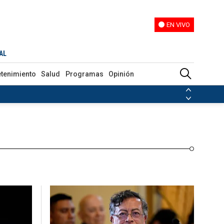
EN VIVO
EN VIVO
Programas
Opinión
AL
etenimiento
Salud
Programas
Opinión
ias de las FARC
ezuela
Nicolás Maduro
Disidencias de las FARC
 en Venezuela
Nicolás Maduro