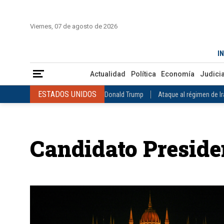
INICIO
COLOMBIA
VENEZUELA
MÉXICO
EST
Viernes, 07 de agosto de 2026
Actualidad
Política
Economía
Judicial
Deportes
Nuest
IN
ESTADOS UNIDOS
Donald Trump
Ataque al régimen de Irán
Actualidad
Política
Economía
Judicia
INTERNACIONAL
Raúl Castro
José Luis Rodríguez Zapatero
ESTADOS UNIDOS
Donald Trump
Ataque al régimen de I
COLOMBIA
Elecciones Presidenciales en Colombia
Gustavo Petr
INTERNACIONAL
Raúl Castro
José Luis Rodríguez Zapat
VENEZUELA
Juicio contra Maduro
Terremoto en Venezuela
COLOMBIA
Elecciones Presidenciales en Colombia
Gusta
MÉXICO
Claudia Sheinbaum
Mundial 2026
Narcotráfico
C
Candidato Preside
VENEZUELA
Juicio contra Maduro
Terremoto en Venezue
MÉXICO
Claudia Sheinbaum
Mundial 2026
Narcotráfi