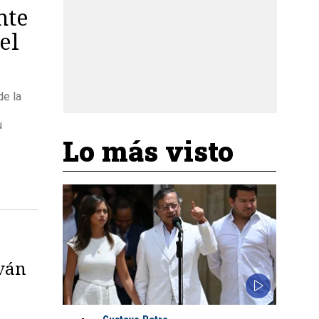
nte
el
de la
u
Lo más visto
Iván