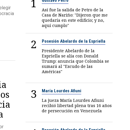
1
Gustavo Petro
legir
Así fue la salida de Petro de la
ocracia
Casa de Nariño: "Dijeron que me
quedaría en este edificio; y no,
aquí cumplo"
2
Posesión Abelardo de la Espriella
Presidente Abelardo de la
Espriella se alía con Donald
Trump: anuncia que Colombia se
sumará al "Escudo de las
Américas"
ia
3
María Lourdes Afiuni
los
La jueza María Lourdes Afiuni
cia
recibió libertad plena tras 16 años
de persecución en Venezuela
a
or
Posesión Abelardo de la Espriella