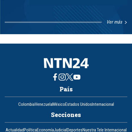
Ver más
Item
1
of
8
País
Colombia
Venezuela
México
Estados Unidos
Internacional
Secciones
Actualidad
Política
Economía
Judicial
Deportes
Nuestra Tele Internacional