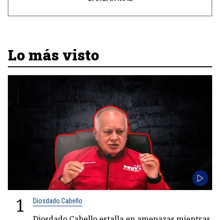
Lo más visto
1
Diosdado Cabello
Diosdado Cabello estalla en amenazas mientras