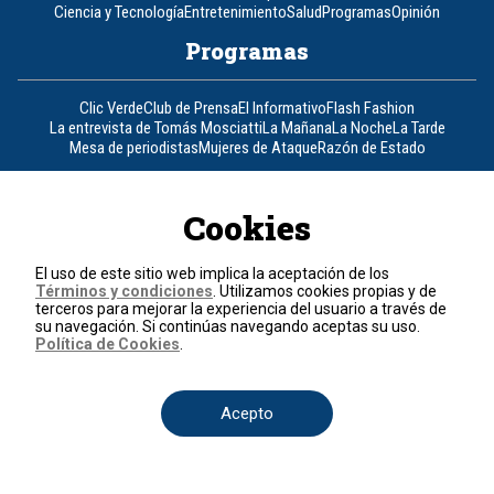
Ciencia y Tecnología
Entretenimiento
Salud
Programas
Opinión
Programas
Clic Verde
Club de Prensa
El Informativo
Flash Fashion
La entrevista de Tomás Mosciatti
La Mañana
La Noche
La Tarde
Mesa de periodistas
Mujeres de Ataque
Razón de Estado
Corporativo
Cookies
Responsabilidad Social
Atención al cliente
Atención al inversionista
Informe de sostenibilidad
Código de autorregulación
El uso de este sitio web implica la aceptación de los
Ventas Internacionales
Línea Ética
Prensa RCN
OBA
Términos y condiciones
. Utilizamos cookies propias y de
terceros para mejorar la experiencia del usuario a través de
Visite también
su navegación. Si continúas navegando aceptas su uso.
Política de Cookies
.
Canal RCN
Noticias RCN
RCN Radio
La República
RCN Comerciales
Nuestra Tele Internacional
Novelas
Fides
TDT
Acepto
Un producto de RCN Televisión
RCN Total
Contáctenos