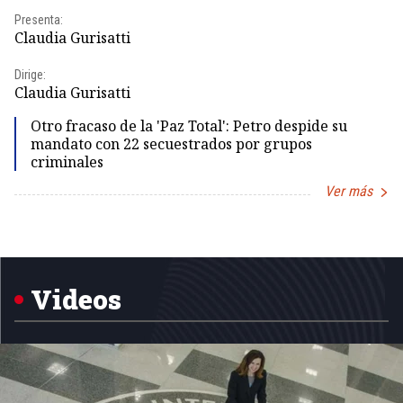
Presenta:
Pr
Claudia Gurisatti
Id
Dirige:
Dir
Claudia Gurisatti
Id
Otro fracaso de la 'Paz Total': Petro despide su
mandato con 22 secuestrados por grupos
criminales
Ver más
Item
1
of
5
Videos